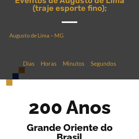
Eventos de Augusto de Lima
(traje esporte fino);
Augusto de Lima – MG
Dias
Horas
Minutos
Segundos
200 Anos
Grande Oriente do
Brasil